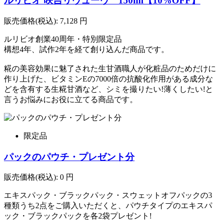
ルリビオ 咲吉リヴューヴ 150ml【10%OFF】
販売価格(税込):
7,128
円
ルリビオ創業40周年・特別限定品
構想4年、試作2年を経て創り込んだ商品です。
糀の美容効果に魅了された生甘酒職人が化粧品のためだけに
作り上げた、ビタミンEの7000倍の抗酸化作用がある成分な
どを含有する生糀甘酒など、シミを撮りたい!薄くしたい!と
言うお悩みにお役に立てる商品です。
限定品
パックのパウチ・プレゼント分
販売価格(税込):
0
円
エキスパック・ブラックパック・スウェットオフパックの3
種類うち2点をご購入いただくと、パウチタイプのエキスパ
ック・ブラックパックを各2袋プレゼント!